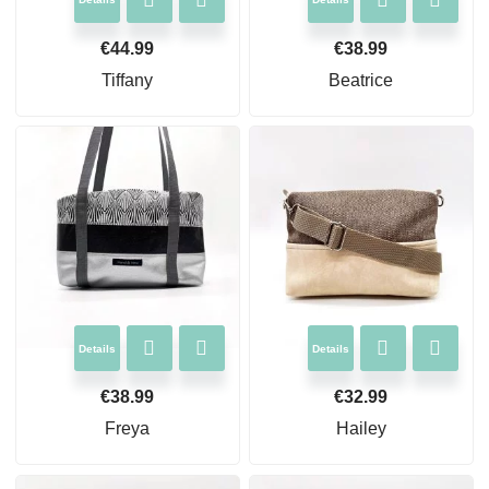
€
44.99
€
38.99
Tiffany
Beatrice
Details
Details
€
38.99
€
32.99
Freya
Hailey