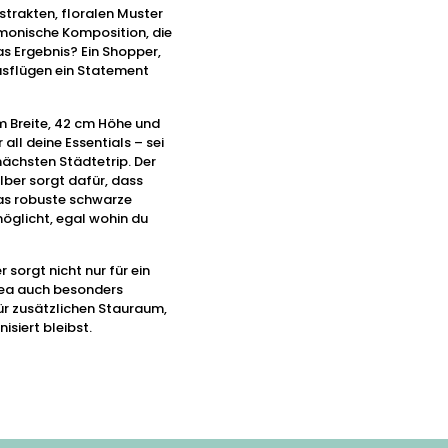
strakten, floralen Muster
monische Komposition, die
Das Ergebnis? Ein Shopper,
Ausflügen ein Statement
m Breite, 42 cm Höhe und
 all deine Essentials – sei
 nächsten Städtetrip. Der
lber sorgt dafür, dass
das robuste schwarze
öglicht, egal wohin du
orgt nicht nur für ein
Lea auch besonders
ür zusätzlichen Stauraum,
siert bleibst.