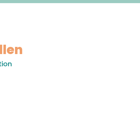
llen
tion