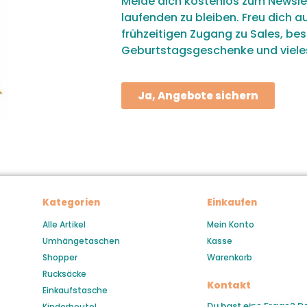
Melde dich kostenlos zum Newsle
laufenden zu bleiben. Freu dich a
frühzeitigen Zugang zu Sales, be
Geburtstagsgeschenke und viele
Ja, Angebote sichern
Kategorien
Einkaufen
Alle Artikel
Mein Konto
Umhängetaschen
Kasse
Shopper
Warenkorb
Rucksäcke
Kontakt
Einkaufstasche
Du hast eine Frage? D
Kinderbeutel