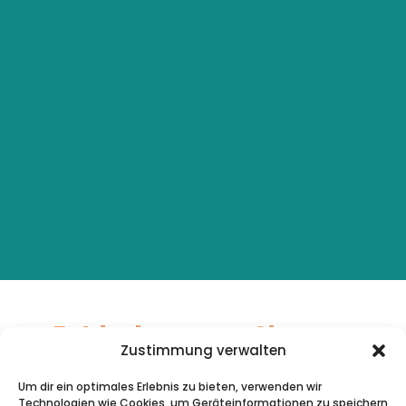
Entdecke unsere Shopper
Zustimmung verwalten
Sieht nicht nur schön aus, sondern
überzeugt auch im Gebrauch
Um dir ein optimales Erlebnis zu bieten, verwenden wir
Technologien wie Cookies, um Geräteinformationen zu speichern