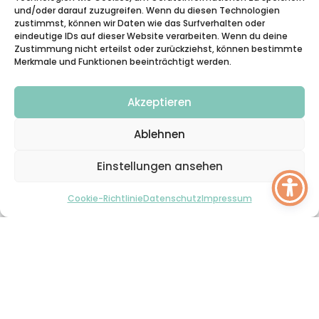
und/oder darauf zuzugreifen. Wenn du diesen Technologien
Details
Details
Details
zustimmst, können wir Daten wie das Surfverhalten oder
eindeutige IDs auf dieser Website verarbeiten. Wenn du deine
Zustimmung nicht erteilst oder zurückziehst, können bestimmte
Cora
Tiffany
Beatrice
Merkmale und Funktionen beeinträchtigt werden.
€
44.99
€
44.99
€
38.99
Akzeptieren
Ablehnen
Einstellungen ansehen
Cookie-Richtlinie
Datenschutz
Impressum