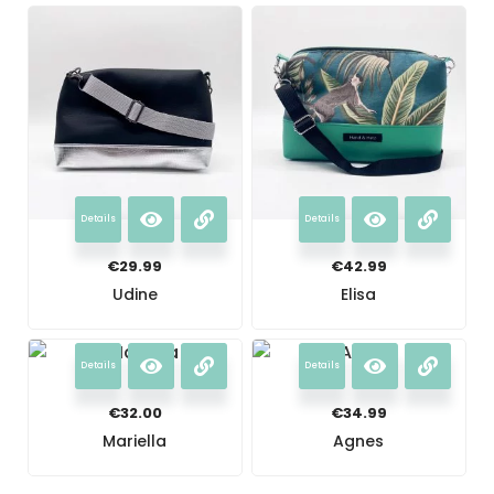
Details
Details
€
29.99
€
42.99
Udine
Elisa
Details
Details
€
32.00
€
34.99
Mariella
Agnes