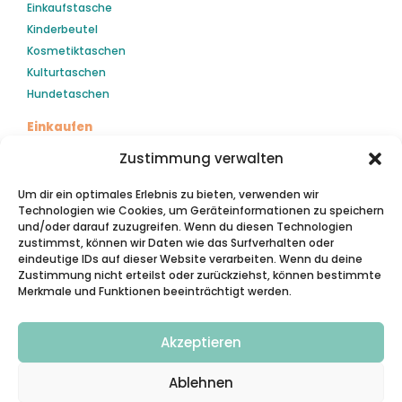
Einkaufstasche
Kinderbeutel
Kosmetiktaschen
Kulturtaschen
Hundetaschen
Einkaufen
Mein Konto
Zustimmung verwalten
Kasse
Um dir ein optimales Erlebnis zu bieten, verwenden wir
Warenkorb
Technologien wie Cookies, um Geräteinformationen zu speichern
und/oder darauf zuzugreifen. Wenn du diesen Technologien
Kontakt
zustimmst, können wir Daten wie das Surfverhalten oder
Du hast eine Frage? Dein Anliegen wird so schnell wie
eindeutige IDs auf dieser Website verarbeiten. Wenn du deine
möglich beantwortet.
Zustimmung nicht erteilst oder zurückziehst, können bestimmte
Merkmale und Funktionen beeinträchtigt werden.
Cookie Einstellungen
Akzeptieren
Du kannst deine Einwilligung jederzeit widerrufen, indem du
auf „Cookie-Einstellungen“ im Footer dieser Webseite
Ablehnen
klicken.