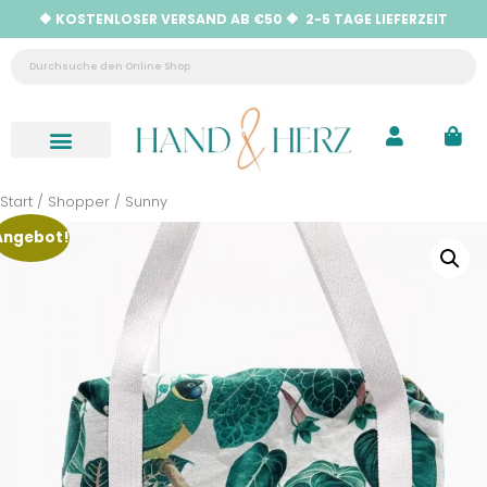
🔶 KOSTENLOSER VERSAND AB €50 🔶 2-5 TAGE LIEFERZEIT
Neu eingetroffen
Hilfe & Kontakt
Start
/
Shopper
/ Sunny
Angebot!