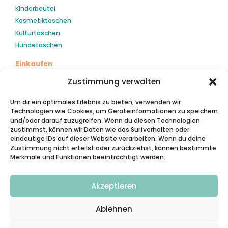
Kinderbeutel
Kosmetiktaschen
Kulturtaschen
Hundetaschen
Einkaufen
Mein Konto
Zustimmung verwalten
Kasse
Um dir ein optimales Erlebnis zu bieten, verwenden wir
Warenkorb
Technologien wie Cookies, um Geräteinformationen zu speichern
und/oder darauf zuzugreifen. Wenn du diesen Technologien
Kontakt
zustimmst, können wir Daten wie das Surfverhalten oder
Du hast eine Frage? Dein Anliegen wird so schnell wie
eindeutige IDs auf dieser Website verarbeiten. Wenn du deine
möglich beantwortet.
Zustimmung nicht erteilst oder zurückziehst, können bestimmte
Merkmale und Funktionen beeinträchtigt werden.
Cookie Einstellungen
Akzeptieren
Du kannst deine Einwilligung jederzeit widerrufen, indem du
auf „Cookie-Einstellungen“ im Footer dieser Webseite
Ablehnen
klicken.