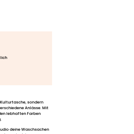
lich
e Kulturtasche, sondern
verschiedene Anlässe. Mit
 den lebhaften Farben
.
sstudio deine Waschsachen