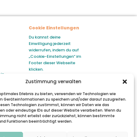
Cookie Einstellungen
Du kannst deine
Einwilligung jederzeit
widerrufen, indem du auf
„Cookie-Einstellungen“ im
Footer dieser Webseite
klicken.
ein
ll
Zustimmung verwalten
tet.
 optimales Erlebnis zu bieten, verwenden wir Technologien wie
m Geräteinformationen zu speichern und/oder darauf zuzugreifen.
esen Technologien zustimmst, können wir Daten wie das
ten oder eindeutige IDs auf dieser Website verarbeiten. Wenn du
immung nicht erteilst oder zurückziehst, können bestimmte
nd Funktionen beeinträchtigt werden.