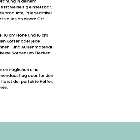
Ordnung in deinem
 ist vielseitig einsetzbar.
tikprodukte, Pflegeartikel
ass alles an einem Ort
, 10 cm Höhe und 16 cm
jeden Koffer oder jede
Innen- und Außenmaterial
r keine Sorgen um Flecken
en ermöglichen eine
nendausflug oder für den
le ist der perfekte Helfer,
eren.