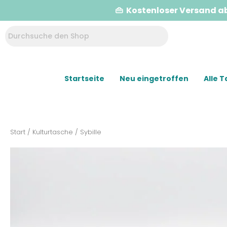
👜 Kostenloser Versand a
Startseite
Neu eingetroffen
Alle 
Start
/
Kulturtasche
/ Sybille