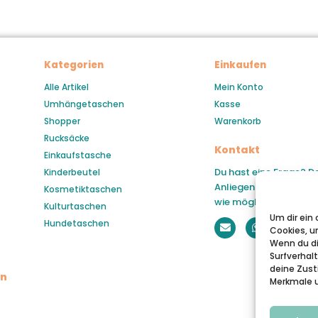
Kategorien
Einkaufen
Alle Artikel
Mein Konto
Umhängetaschen
Kasse
Shopper
Warenkorb
Rucksäcke
Kontakt
Einkaufstasche
Du hast eine Frage? D
Kinderbeutel
Anliegen wird so schne
Kosmetiktaschen
wie möglich beantwor
Kulturtaschen
Um dir ein
Hundetaschen
Cookies, u
Wenn du di
Surfverhal
deine Zust
en
Merkmale u