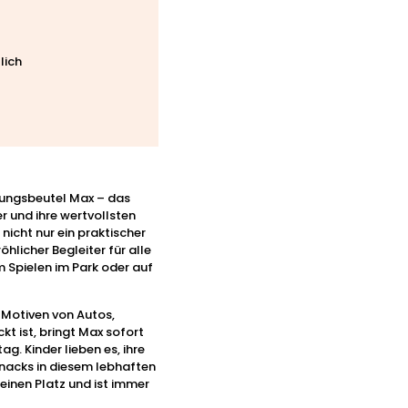
lich
ungsbeutel Max – das
r und ihre wertvollsten
nicht nur ein praktischer
hlicher Begleiter für alle
m Spielen im Park oder auf
n Motiven von Autos,
t ist, bringt Max sofort
g. Kinder lieben es, ihre
Snacks in diesem lebhaften
seinen Platz und ist immer