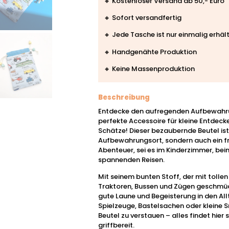
🔸 Kostenloser Versand ab 50,- Euro
🔸 Sofort versandfertig
🔸 Jede Tasche ist nur einmalig erhält
🔸 Handgenähte Produktion
🔸 Keine Massenproduktion
Beschreibung
Entdecke den aufregenden Aufbewahr
perfekte Accessoire für kleine Entdecke
Schätze! Dieser bezaubernde Beutel ist 
Aufbewahrungsort, sondern auch ein frö
Abenteuer, sei es im Kinderzimmer, bei
spannenden Reisen.
Mit seinem bunten Stoff, der mit tolle
Traktoren, Bussen und Zügen geschmück
gute Laune und Begeisterung in den Allta
Spielzeuge, Bastelsachen oder kleine 
Beutel zu verstauen – alles findet hier 
griffbereit.