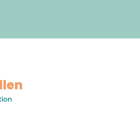
llen
tion