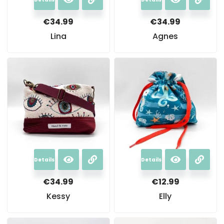
€
34.99
€
34.99
Lina
Agnes
Details
Details
€
34.99
€
12.99
Kessy
Elly