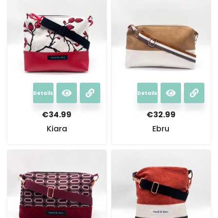
Details
Details
€
34.99
€
32.99
Kiara
Ebru