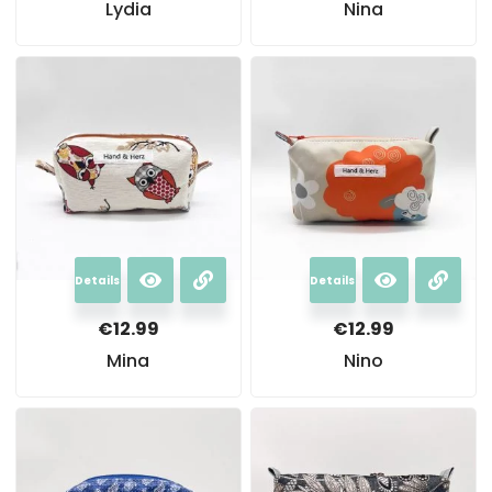
Lydia
Nina
Details
Details
€
12.99
€
12.99
Mina
Nino