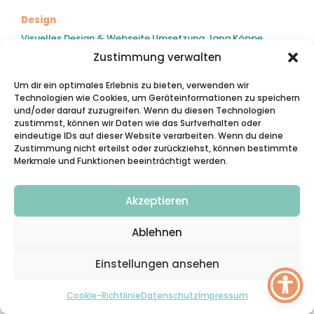
Design
Visuelles Design & Webseite Umsetzung Jana Köppe
www.jana-koeppe.de
Zustimmung verwalten
Zahlungsmöglichkeiten
Um dir ein optimales Erlebnis zu bieten, verwenden wir
Technologien wie Cookies, um Geräteinformationen zu speichern
und/oder darauf zuzugreifen. Wenn du diesen Technologien
zustimmst, können wir Daten wie das Surfverhalten oder
eindeutige IDs auf dieser Website verarbeiten. Wenn du deine
Zustimmung nicht erteilst oder zurückziehst, können bestimmte
Merkmale und Funktionen beeinträchtigt werden.
Kategorien
Akzeptieren
Alle Artikel
Umhängetaschen
Ablehnen
Shopper
Rucksäcke
Einstellungen ansehen
Einkaufstasche
Kinderbeutel
Cookie-Richtlinie
Datenschutz
Impressum
Kosmetiktaschen