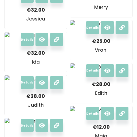
Merry
€
32.00
Jessica
Details
Details
€
25.00
Vroni
€
32.00
Ida
Details
Details
€
28.00
Edith
€
28.00
Judith
Details
Details
€
12.00
Maja