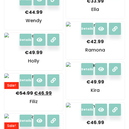
€
33.99
Ella
€
44.99
Wendy
Details
Details
€
42.99
Ramona
€
49.99
Holly
Details
Details
€
49.99
Sale!
Kira
€
54.99
€
46.99
Filiz
Details
Details
€
46.99
Sale!