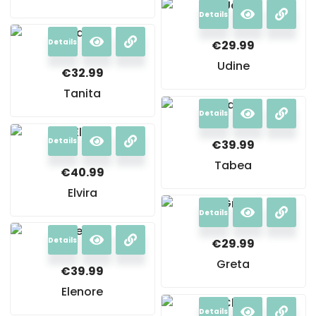
Details
Details
€
29.99
Udine
€
32.99
Tanita
Details
Details
€
39.99
Tabea
€
40.99
Elvira
Details
Details
€
29.99
Greta
€
39.99
Elenore
Details