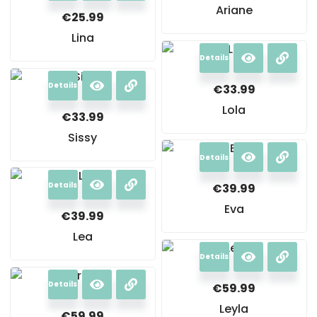
Ariane
€
25.99
Lina
Details
Details
€
33.99
Lola
€
33.99
Sissy
Details
Details
€
39.99
Eva
€
39.99
Lea
Details
Details
€
59.99
Leyla
€
59.99