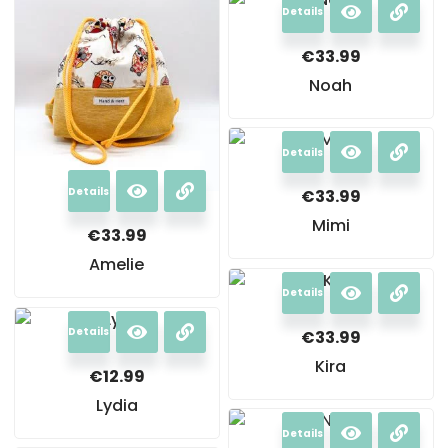
Details
€
33.99
Noah
Details
Details
€
33.99
Mimi
€
33.99
Amelie
Details
Details
€
33.99
Kira
€
12.99
Lydia
Details