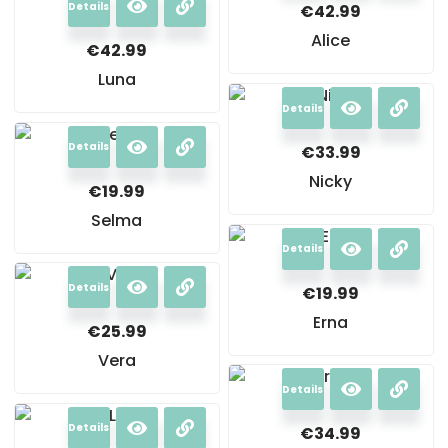
Details
€
42.99
Alice
€
42.99
Luna
Details
Details
€
33.99
Nicky
€
19.99
Selma
Details
Details
€
19.99
Erna
€
25.99
Vera
Details
Details
€
34.99