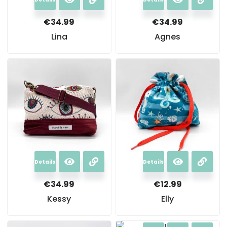
€
34.99
€
34.99
Lina
Agnes
Details
Details
€
34.99
€
12.99
Kessy
Elly