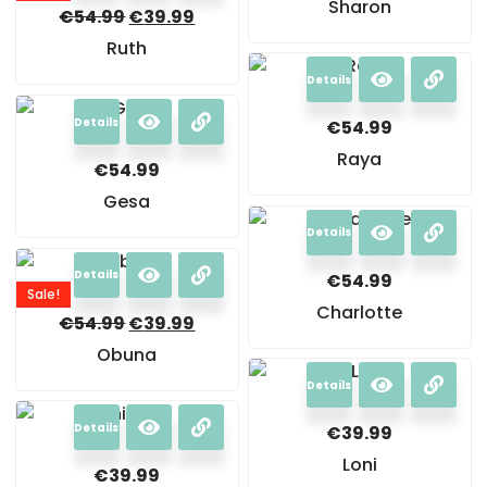
Sharon
€
54.99
€
39.99
Ruth
Details
Details
€
54.99
Raya
€
54.99
Gesa
Details
Details
€
54.99
Sale!
Charlotte
€
54.99
€
39.99
Obuna
Details
Details
€
39.99
Loni
€
39.99