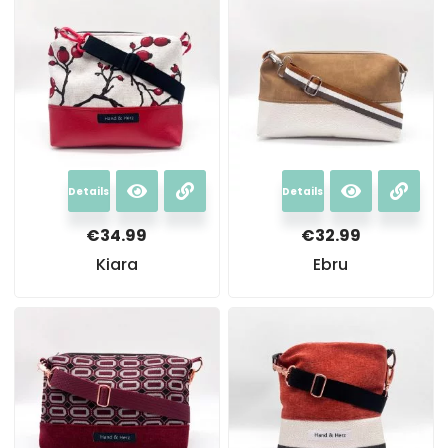
Details
Details
€
34.99
€
32.99
Kiara
Ebru