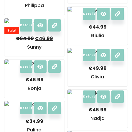
Philippa
Details
Details
€
44.99
Sale!
Giulia
€
64.99
€
46.99
Sunny
Details
Details
€
49.99
Olivia
€
46.99
Ronja
Details
Details
€
46.99
Nadja
€
34.99
Palina